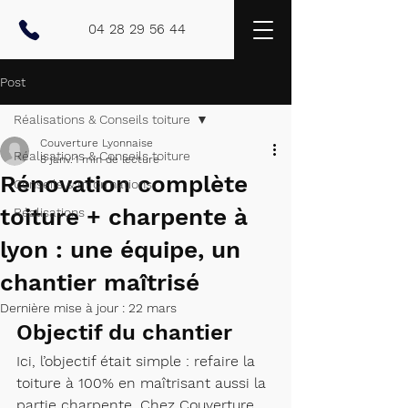
04 28 29 56 44
Post
Réalisations & Conseils toiture
Couverture Lyonnaise
Réalisations & Conseils toiture
8 janv.
1 min de lecture
Rénovation complète
Conseils & Informations
toiture + charpente à
Réalisations
lyon : une équipe, un
chantier maîtrisé
Dernière mise à jour :
22 mars
Objectif du chantier
Ici, l’objectif était simple : refaire la 
toiture à 100% en maîtrisant aussi la 
partie charpente. Chez Couverture 